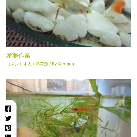
産婆作業
コメントする
/
熱帯魚
/ By
Komaria