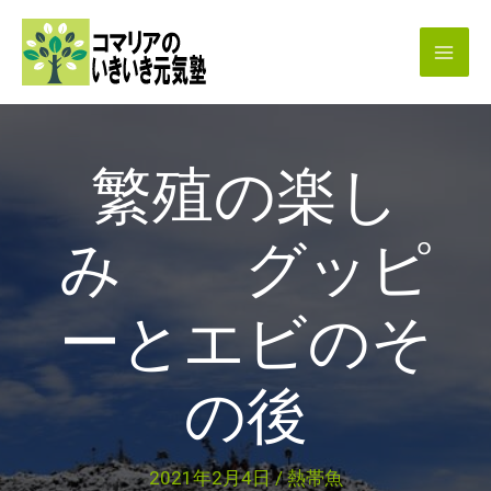
内
容
を
ス
キ
繁殖の楽し
ッ
プ
み グッピ
ーとエビのそ
の後
2021年2月4日
/
熱帯魚