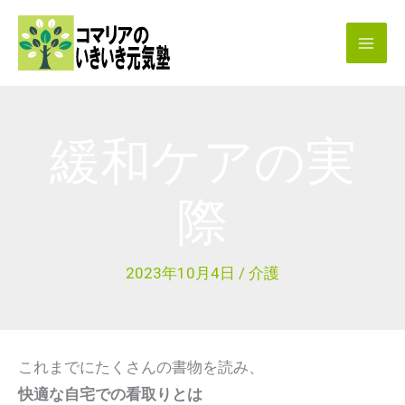
内
容
を
ス
キ
緩和ケアの実
ッ
プ
際
2023年10月4日
/
介護
これまでにたくさんの書物を読み、
快適な自宅での看取りとは