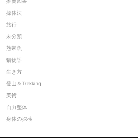
推薦図書
操体法
旅行
未分類
熱帯魚
猫物語
生き方
登山＆Trekking
美術
自力整体
身体の探検