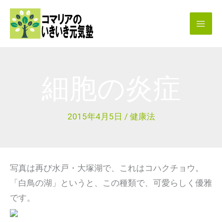
内
容
を
ス
キ
細胞の炎症
ッ
プ
2015年4月5日
/
健康法
写真は再び水戸・大塚湖で、これはコハクチョウ。
「白鳥の湖」というと、この種類で、可愛らしく優雅
です。