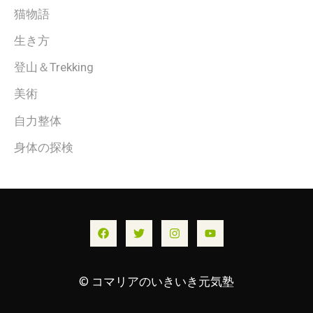
猫物語
生き方
登山＆Trekking
美術
自力整体
身体の探検
© コマリアのいきいき元気塾