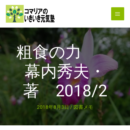
内
容
を
ス
キ
粗食の力
ッ
プ
幕内秀夫・
著 2018/2
2018年8月3日
/
図書メモ