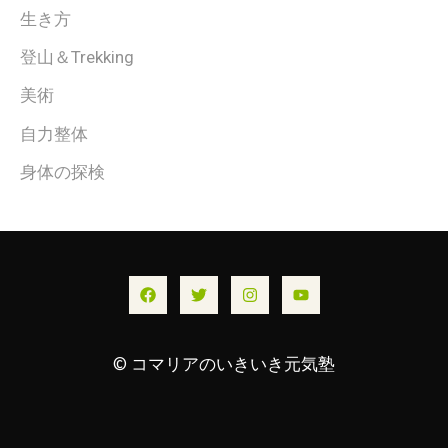
生き方
登山＆Trekking
美術
自力整体
身体の探検
© コマリアのいきいき元気塾