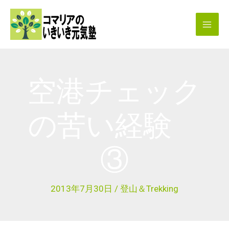
内
容
を
ス
キ
空港チェック
ッ
プ
の苦い経験
③
2013年7月30日
/
登山＆Trekking