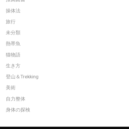
操体法
旅行
未分類
熱帯魚
猫物語
生き方
登山＆Trekking
美術
自力整体
身体の探検