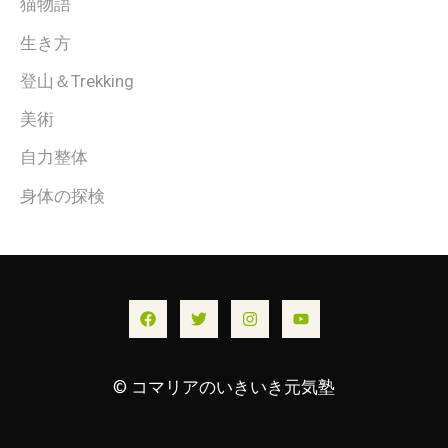
猫物語
生き方
登山＆Trekking
美術
自力整体
身体の探検
© コマリアのいきいき元気塾