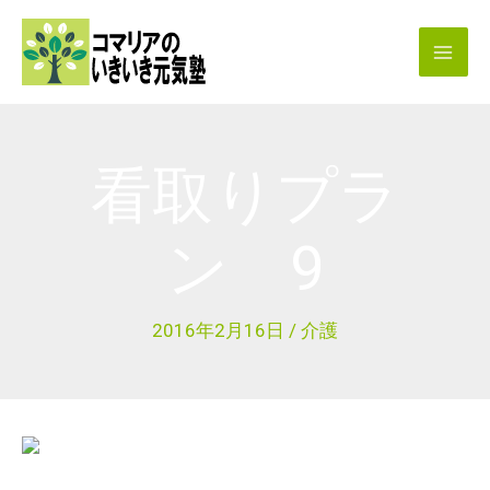
内
容
を
ス
キ
看取りプラ
ッ
プ
ン 9
2016年2月16日
/
介護