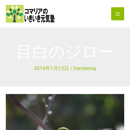
内
容
を
ス
キ
目白のジロー
ッ
プ
2010年1月12日
/
Gardening