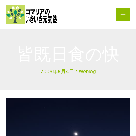
内
容
を
ス
キ
皆既日食の快
ッ
プ
2008年8月4日
/
Weblog