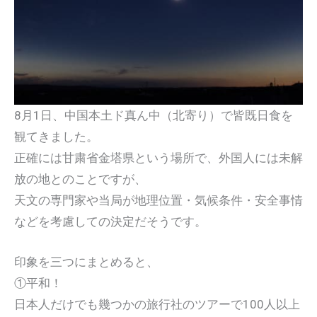
8月1日、中国本土ド真ん中（北寄り）で皆既日食を
観てきました。
正確には甘粛省金塔県という場所で、外国人には未解
放の地とのことですが、
天文の専門家や当局が地理位置・気候条件・安全事情
などを考慮しての決定だそうです。
印象を三つにまとめると、
①平和！
日本人だけでも幾つかの旅行社のツアーで100人以上