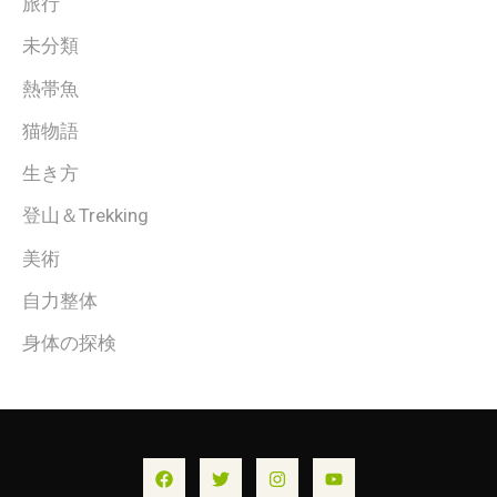
旅行
未分類
熱帯魚
猫物語
生き方
登山＆Trekking
美術
自力整体
身体の探検