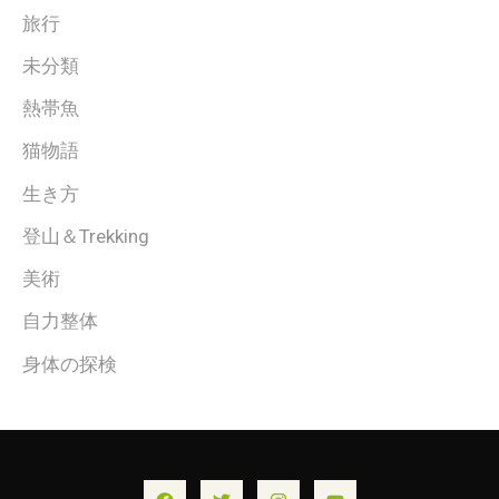
旅行
未分類
熱帯魚
猫物語
生き方
登山＆Trekking
美術
自力整体
身体の探検