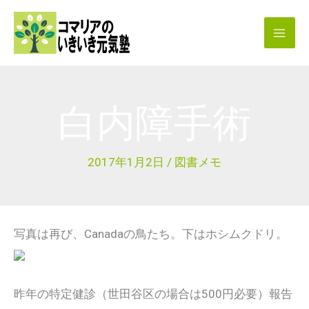
内
容
を
ス
キ
白内障手術
ッ
プ
2017年1月2日
/
図書メモ
写真は再び、Canadaの鳥たち。下はホシムクドリ。
昨年の特定健診（世田谷区の場合は500円必要）報告