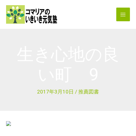
内
容
を
ス
キ
生き心地の良
ッ
プ
い町 9
2017年3月10日
/
推薦図書