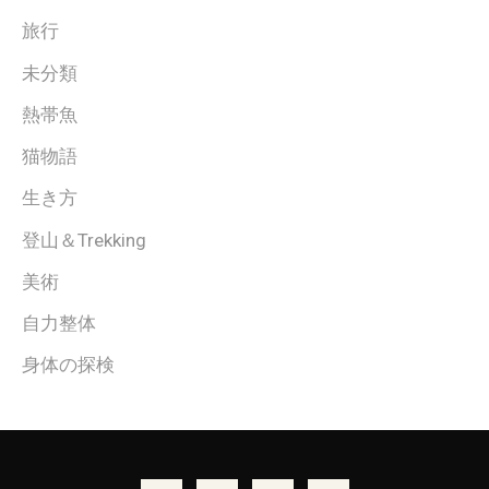
旅行
未分類
熱帯魚
猫物語
生き方
登山＆Trekking
美術
自力整体
身体の探検