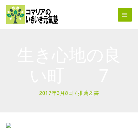
内
容
を
ス
キ
生き心地の良
ッ
プ
い町 7
2017年3月8日
/
推薦図書