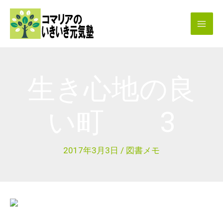
内
容
を
ス
キ
生き心地の良
ッ
プ
い町 3
2017年3月3日
/
図書メモ