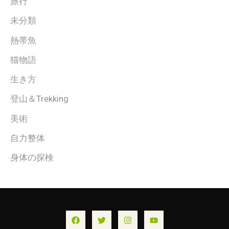
旅行
未分類
熱帯魚
猫物語
生き方
登山＆Trekking
美術
自力整体
身体の探検