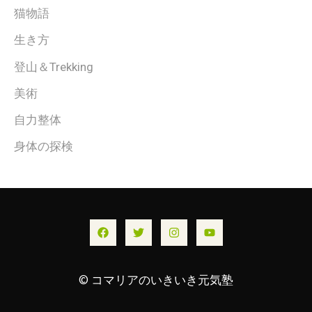
猫物語
生き方
登山＆Trekking
美術
自力整体
身体の探検
© コマリアのいきいき元気塾