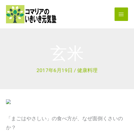
内
容
を
ス
キ
玄米
ッ
プ
2017年6月19日
/
健康料理
「まごはやさしい」の食べ方が、なぜ面倒くさいの
か？