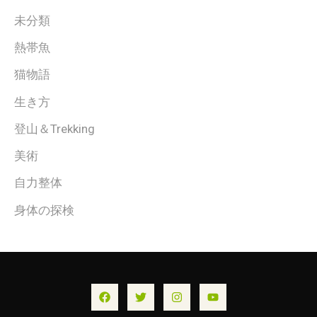
未分類
熱帯魚
猫物語
生き方
登山＆Trekking
美術
自力整体
身体の探検