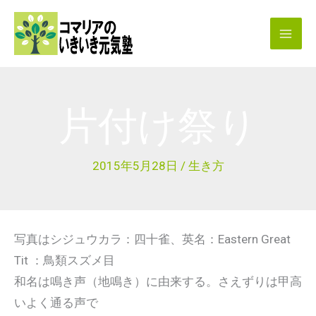
内
容
を
ス
キ
片付け祭り
ッ
プ
2015年5月28日
/
生き方
写真はシジュウカラ：四十雀、英名：Eastern Great
Tit ：鳥類スズメ目
和名は鳴き声（地鳴き）に由来する。さえずりは甲高
いよく通る声で