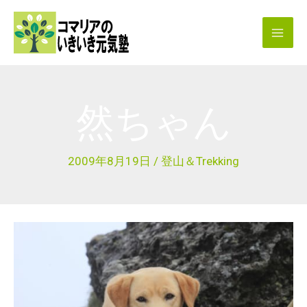
内
容
を
ス
キ
然ちゃん
ッ
プ
2009年8月19日
/
登山＆Trekking