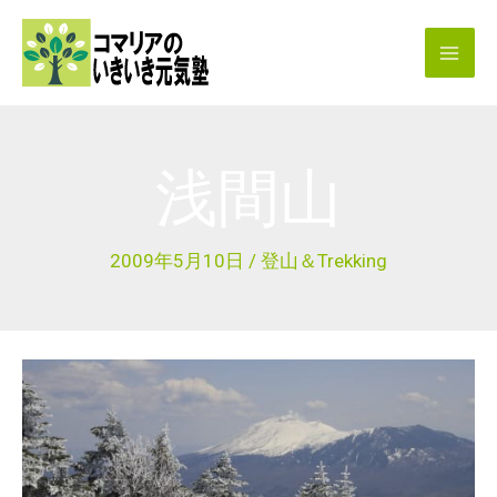
内
容
を
ス
キ
浅間山
ッ
プ
2009年5月10日
/
登山＆Trekking