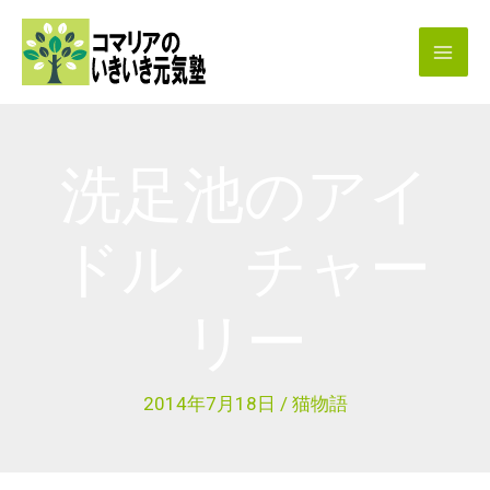
内
容
を
ス
キ
洗足池のアイ
ッ
プ
ドル チャー
リー
2014年7月18日
/
猫物語