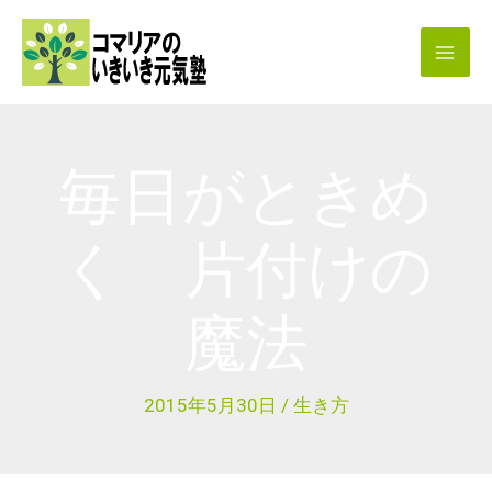
内
容
を
ス
キ
毎日がときめ
ッ
プ
く 片付けの
魔法
2015年5月30日
/
生き方