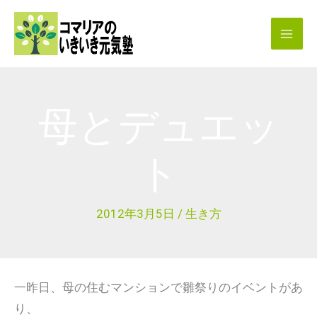
内
容
を
ス
キ
母とデュエッ
ッ
プ
ト
2012年3月5日
/
生き方
一昨日、母の住むマンションで雛祭りのイベントがあ
り、