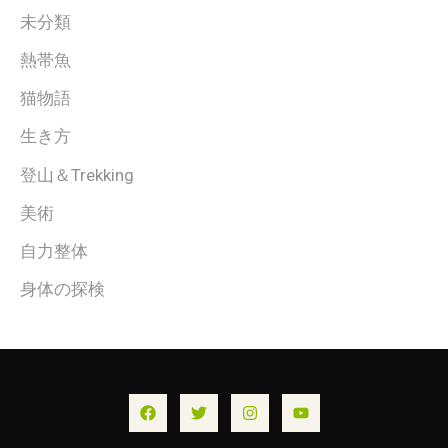
未分類
熱帯魚
猫物語
生き方
登山＆Trekking
美術
自力整体
身体の探検