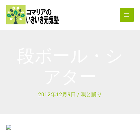
内
容
を
ス
キ
段ボール・シ
ッ
プ
アター
2012年12月9日
/
唄と踊り