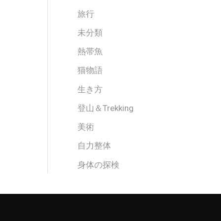
旅行
未分類
熱帯魚
猫物語
生き方
登山＆Trekking
美術
自力整体
身体の探検