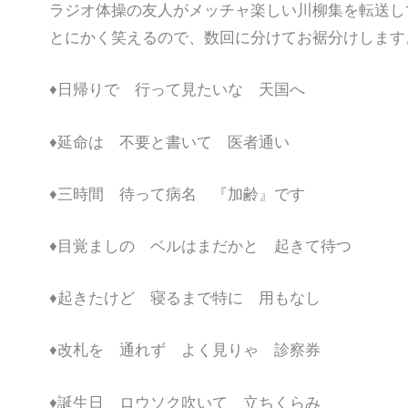
ラジオ体操の友人がメッチャ楽しい川柳集を転送し
とにかく笑えるので、数回に分けてお裾分けします
♦️日帰りで 行って見たいな 天国へ
♦️延命は 不要と書いて 医者通い
♦️三時間 待って病名 『加齢』です
♦️目覚ましの ベルはまだかと 起きて待つ
♦️起きたけど 寝るまで特に 用もなし
♦️改札を 通れず よく見りゃ 診察券
♦️誕生日 ロウソク吹いて 立ちくらみ