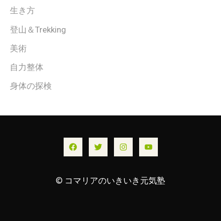
生き方
登山＆Trekking
美術
自力整体
身体の探検
© コマリアのいきいき元気塾