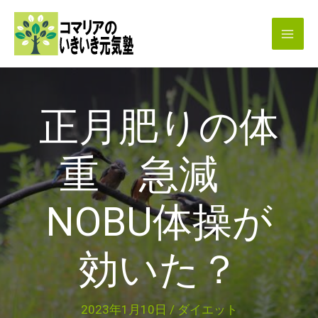
内
容
を
ス
キ
正月肥りの体
ッ
プ
重 急減
NOBU体操が
効いた？
2023年1月10日
/
ダイエット