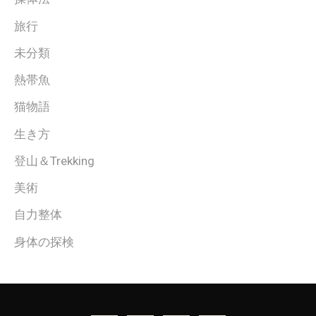
旅行
未分類
熱帯魚
猫物語
生き方
登山＆Trekking
美術
自力整体
身体の探検