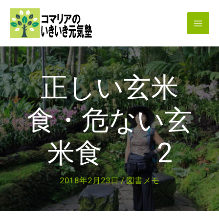
内
容
を
ス
キ
正しい玄米
ッ
プ
食・危ない玄
米食 2
2018年2月23日
/
図書メモ