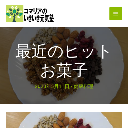
内
容
を
ス
キ
最近のヒット
ッ
プ
お菓子
2020年5月11日
/
健康料理