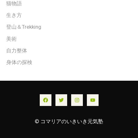
猫物語
生き方
登山＆Trekking
美術
自力整体
身体の探検
© コマリアのいきいき元気塾