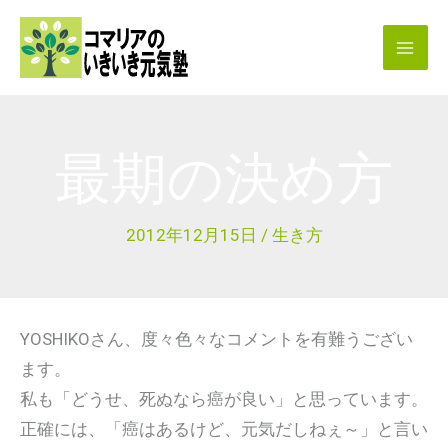
内
容
を
ス
キ
最期の決め方
ッ
プ
2012年12月15日
/
生き方
YOSHIKOさん、度々色々なコメントを有難うござい
ます。
私も「どうせ、死ぬなら癌が良い」と思っています。
正確には、「癌はあるけど、元気だしねぇ～」と言い