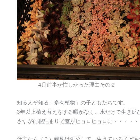
4月前半が忙しかった理由その２
知る人ぞ知る「多肉植物」の子どもたちです。
3年以上植え替えをする暇がなく、水だけで生き延
さすがに根詰まりで茎がヒョロヒョロに・・・・・
仕方なく（？）親株は処分して、生きている子ども