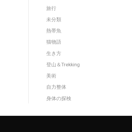
旅行
未分類
熱帯魚
猫物語
生き方
登山＆Trekking
美術
自力整体
身体の探検