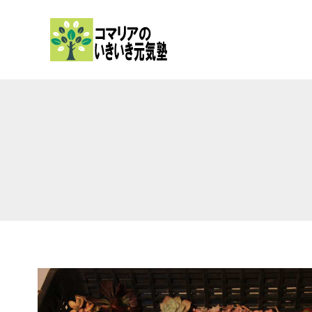
内
容
を
ス
キ
ッ
プ