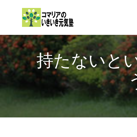
内
容
を
ス
キ
ッ
持たないと
プ