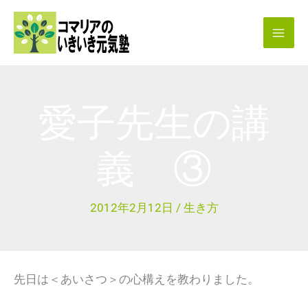
内
容
を
ス
キ
愛子先生の講
ッ
プ
義 ③
2012年2月12日
/
生き方
先日は＜あいさつ＞の心構えを教わりました。