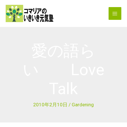
内
容
を
ス
キ
愛の語ら
ッ
プ
い Love
Talk
2010年2月10日
/
Gardening