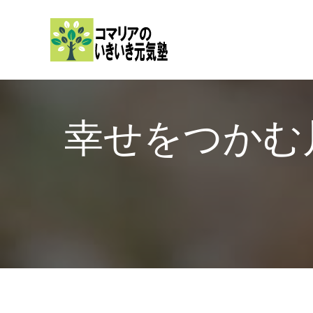
内
容
を
ス
キ
ッ
幸せをつか
プ