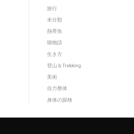
旅行
未分類
熱帯魚
猫物語
生き方
登山＆Trekking
美術
自力整体
身体の探検