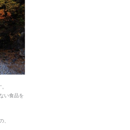
す。
ない食品を
の、