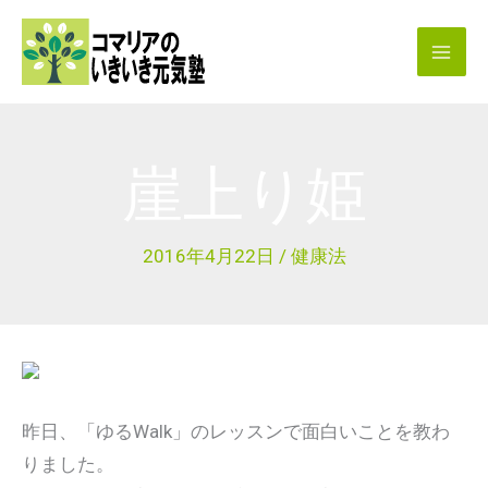
内
容
を
ス
キ
崖上り姫
ッ
プ
2016年4月22日
/
健康法
昨日、「ゆるWalk」のレッスンで面白いことを教わ
りました。