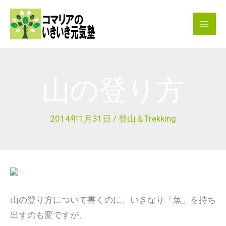
内
容
を
ス
キ
山の登り方
ッ
プ
2014年1月31日
/
登山＆Trekking
山の登り方について書くのに、いきなり「魚」を持ち
出すのも変ですが、