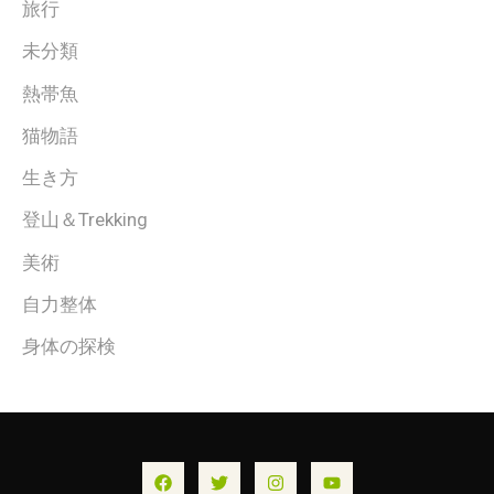
旅行
未分類
熱帯魚
猫物語
生き方
登山＆Trekking
美術
自力整体
身体の探検