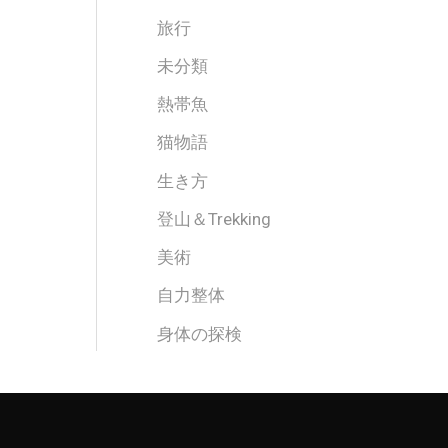
旅行
未分類
熱帯魚
猫物語
生き方
登山＆Trekking
美術
自力整体
身体の探検