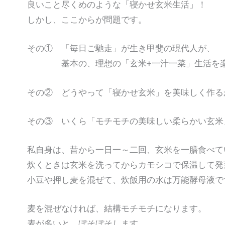
良いこと尽くめのような「寝かせ玄米生活」！
しかし、ここからが問題です。
その① 「毎日ご馳走」が生き甲斐の現代人が、
基本の、理想の「玄米+一汁一菜」生活を楽
その② どうやって「寝かせ玄米」を美味しく作る
その③ いくら「モチモチの美味しい柔らかい玄米
私自身は、昔から一日一～二回、玄米を一膳食べて
炊くときは玄米を洗ってからカモシコで保温して発
小豆や押し麦を混ぜて、炊飯用の水は万能酵母液で
麦を混ぜなければ、結構モチモチになります。
麦が多いと、ぼそぼそします。