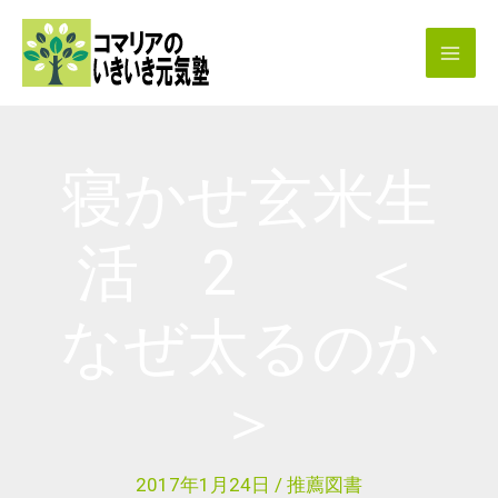
内
容
を
ス
キ
寝かせ玄米生
ッ
プ
活 2 ＜
なぜ太るのか
＞
2017年1月24日
/
推薦図書