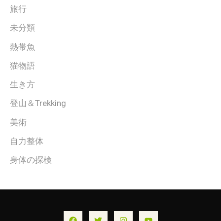
旅行
未分類
熱帯魚
猫物語
生き方
登山＆Trekking
美術
自力整体
身体の探検