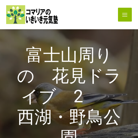
内
容
を
ス
キ
富士山周り
ッ
プ
の 花見ドラ
イブ 2
西湖・野鳥公
園