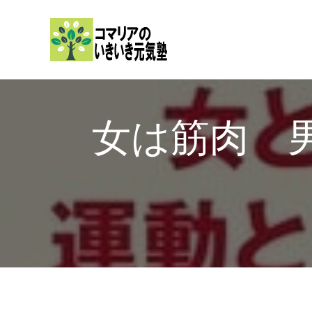
内
容
を
ス
キ
ッ
女は筋肉
プ