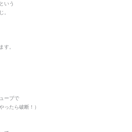
という
じ。
ます。
ューブで
回かやったら破断！）