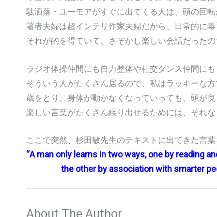
駄洒落・ユーモアがすぐに出てくる人は、頭の回転
著者夫婦は超インテリ作家夫婦だから、日常的に毒
それが的を得ていて、さぞかし楽しい会話だったの
ラジオ体操仲間にも自力整体や社交ダンス仲間にも
そういう人がたくさん居るので、私はラッキーな方
歳をとり、身体が動かなくなっていっても、頭が良
楽しい言葉がたくさん繰り出せるためには、それな
ここで突然、杉田敏先生のテキストに出てきた言葉
“A man only learns in two ways, one by reading an
the other by association with smarter peo
About The Author