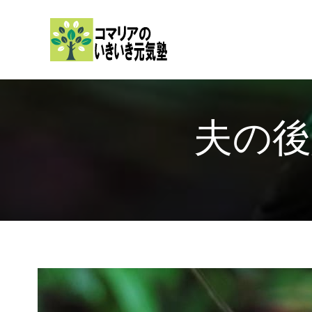
内
容
を
ス
キ
ッ
夫の後
プ