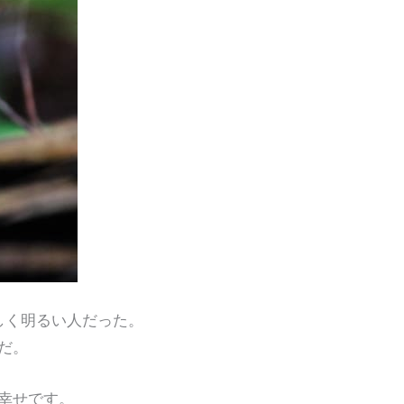
かしく明るい人だった。
だ。
幸せです。