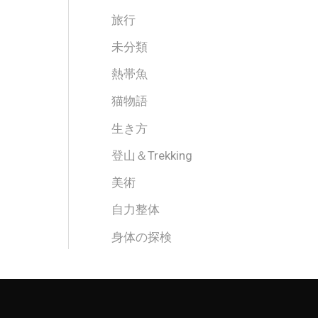
旅行
未分類
熱帯魚
猫物語
生き方
登山＆Trekking
美術
自力整体
身体の探検