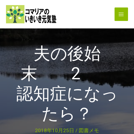
内
容
を
ス
キ
夫の後始
ッ
プ
末 2
認知症になっ
たら？
2018年10月25日
/
図書メモ