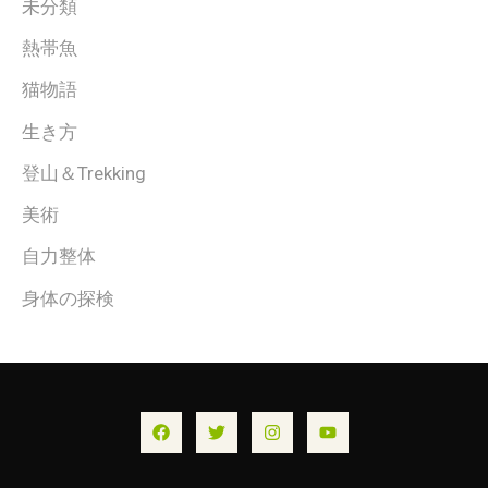
未分類
熱帯魚
猫物語
生き方
登山＆Trekking
美術
自力整体
身体の探検