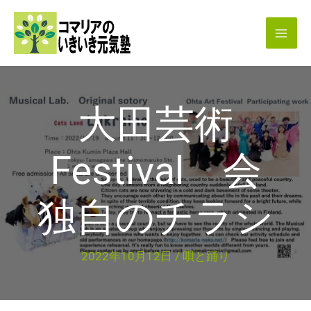
内
容
を
ス
キ
大田芸術
ッ
プ
Festival 会
独自のチラシ
2022年10月12日
/
唄と踊り