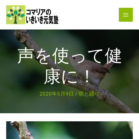
内
容
を
ス
キ
声を使って健
ッ
プ
康に！
2020年5月9日
/
唄と踊り