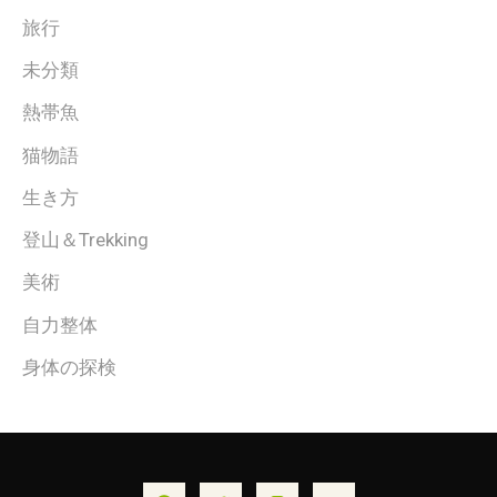
旅行
未分類
熱帯魚
猫物語
生き方
登山＆Trekking
美術
自力整体
身体の探検