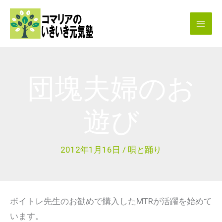
内
容
を
ス
キ
団塊夫婦のお
ッ
プ
遊び
2012年1月16日
/
唄と踊り
ボイトレ先生のお勧めで購入したMTRが活躍を始めて
います。