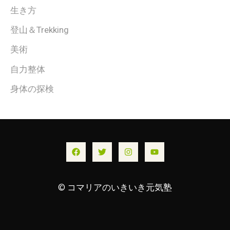
生き方
登山＆Trekking
美術
自力整体
身体の探検
© コマリアのいきいき元気塾