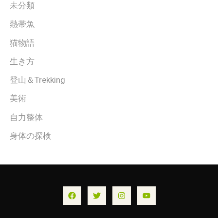
未分類
熱帯魚
猫物語
生き方
登山＆Trekking
美術
自力整体
身体の探検