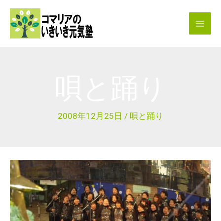
内
容
を
ス
キ
唄と踊り
ッ
プ
2008年12月25日
/
唄と踊り