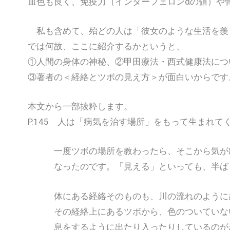
血色も良く、免疫力（インターフェロンαの値）や
私も含めて、殆どの人は「彼女のような生活を羨
では何故、ここに紹介するかというと、
①人間の身体の神秘、②甲田療法・西式健康法につ
③著者の＜経絡とツボの見え方＞が面白いからです
本文から一部抜粋します。
P.145 人は「病気を治す場所」をもって生まれて
一度ツボの場所を教わったら、そこから気が出
なったのです。「見える」といっても、半ば「
体にある経絡そのものも、川の流れのように
その経絡上にあるツボから、色のついていない
息をするように出たり入ったりしているのが