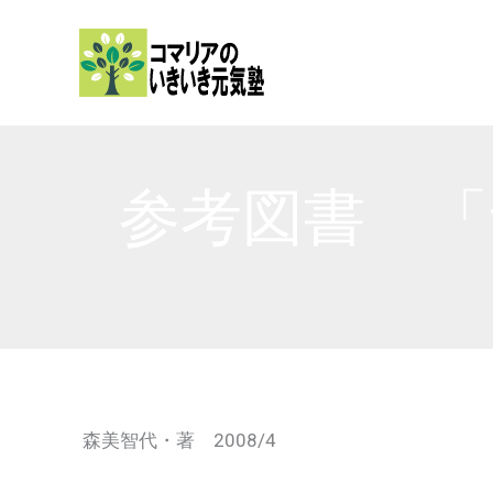
内
容
を
ス
キ
ッ
参考図書 「
プ
森美智代・著 2008/4