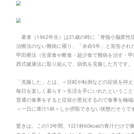
著者（1962年生）は21歳の時に「脊髄小脳変性
治療法のない難病に罹り、「余命5年」と宣告され
甲田療法（生菜食や断食・超少食で難病を治す・甲
西式健康法に取り組んで、病気を克服した方です。
「克服した」とは、＜目眩や転倒などの症状を抑え
毎日を楽しく暮らす＞生活を手にいれたということ
普通の食事をすると症状が悪化するので食事を極端
＜一日に青汁1杯＞しか摂取できない状態だそうで
驚きは、この13年間、1日1杯60kcalの青汁だ