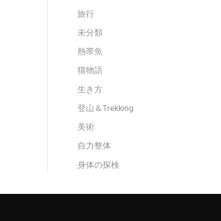
旅行
未分類
熱帯魚
猫物語
生き方
登山＆Trekking
美術
自力整体
身体の探検