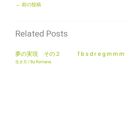
←
前の投稿
Related Posts
夢の実現 その２ f b s d r e g m m m
生き方
/ By
Komaria