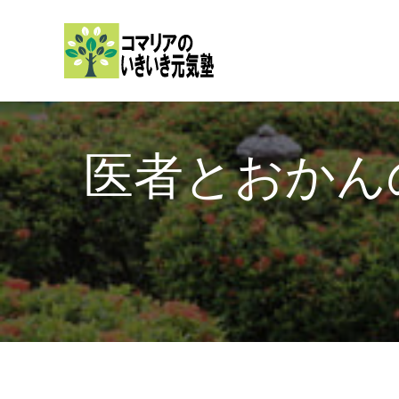
内
容
を
ス
キ
ッ
医者とおかん
プ