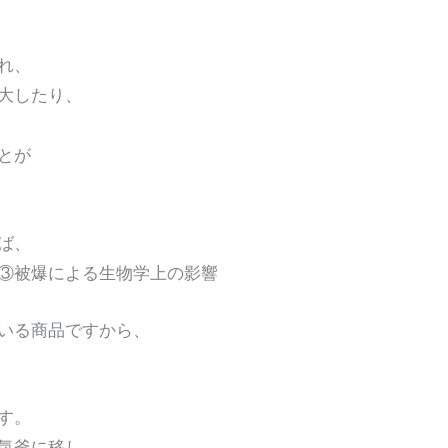
、
れ、
大したり、
とが
ば、
被爆による生物学上の影響
いる商品ですから、
す。
気釜に移し、