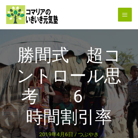
内
容
を
ス
キ
勝間式 超コ
ッ
プ
ントロール思
考 6
時間割引率
2019年4月6日
/
つぶやき