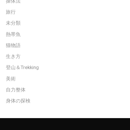
操体法
旅行
未分類
熱帯魚
猫物語
生き方
登山＆Trekking
美術
自力整体
身体の探検