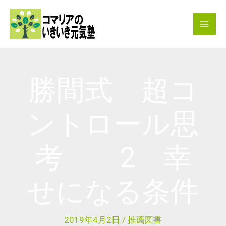
内
容
を
ス
キ
勝間式 超コ
ッ
プ
ントロール思
考 2 幸
せになる条件
2019年4月2日
/
推薦図書