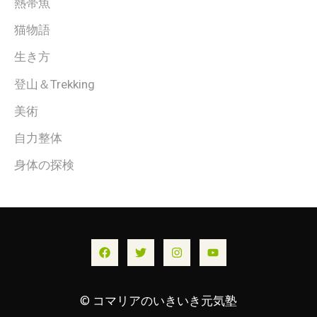
熱帯魚
猫物語
生き方
登山＆Trekking
美術
自力整体
身体の探検
© コマリアのいきいき元気塾