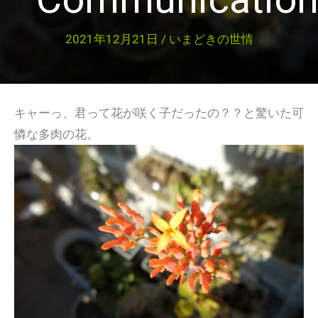
2021年12月21日
/
いまどきの世情
キャーっ、君って花が咲く子だったの？？と驚いた可
憐な多肉の花。