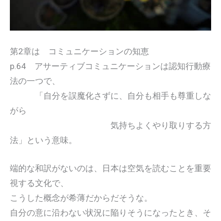
第2章は コミュニケーションの知恵
p.64 アサーティブコミュニケーションは認知行動療
法の一つで、
「自分を誤魔化さずに、自分も相手も尊重しな
がら
気持ちよくやり取りする方
法」という意味。
端的な和訳がないのは、日本は空気を読むことを重要
視する文化で、
こうした概念が希薄だからだそうな。
自分の意に沿わない状況に陥りそうになったとき、そ