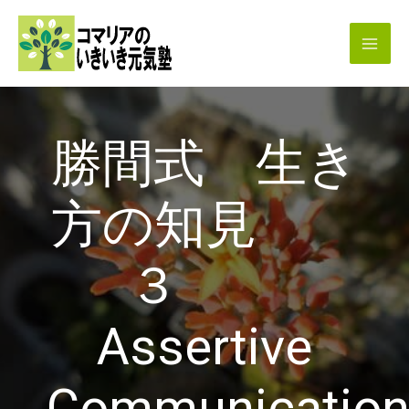
内
容
を
ス
キ
勝間式 生き
ッ
プ
方の知見
３
Assertive
Communicatio