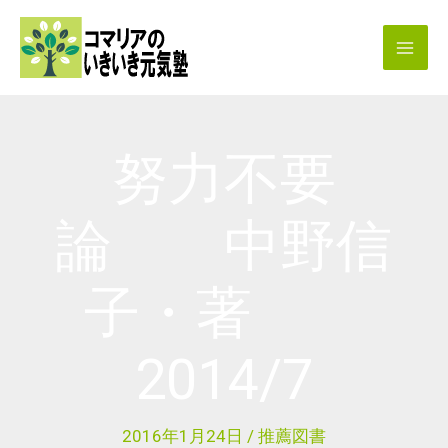
内
容
を
ス
キ
努力不要
ッ
プ
論 中野信
子・著
2014/7
2016年1月24日
/
推薦図書