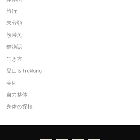
旅行
未分類
熱帯魚
猫物語
生き方
登山＆Trekking
美術
自力整体
身体の探検