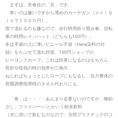
まずは、衣食住の「衣」です。
寒いのは嫌いですから薄めのカーデガン（ＵｎｉＱ
ｌｏで１０００円）。
雨で濡れるのも嫌なので、歩行時用折り畳み傘。自転
車の時用レインハット（どちらも105円）。
冬は手袋の上に薄いビニール手袋（Hena染料の付
録）をかぶせて濡れ対策。100円ショップの
レーヨンスカーフ。これは防寒になるのはもちろん、
骨折や怪我の時の包帯や三角巾、
ねじればちょっとしたロープにもなるし、自力整体の
骨盤調整指導時のタオル代わりにも。
「食」は・・・・あんまり必要ないのですが、喉飴
少し、ファイバー○○とかいう粉末飲料
（水に溶いて飲むものなので、当然プラスチックのコ