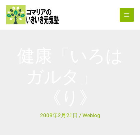
内
容
を
ス
キ
健康「いろは
ッ
プ
ガルタ」
《り》
2008年2月21日
/
Weblog